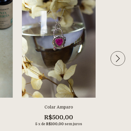
Colar Amparo
A
R$500,00
R
5
x de
R$100,00
sem juros
5
x de