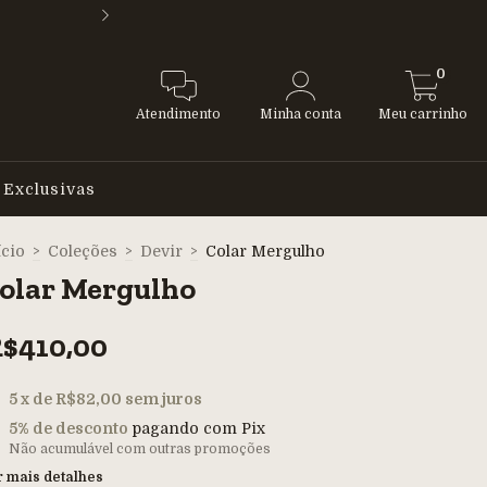
SELEÇÃO DE PEDRAS
0
Atendimento
Minha conta
Meu carrinho
 Exclusivas
ício
>
Coleções
>
Devir
>
Colar Mergulho
olar Mergulho
$410,00
5
x de
R$82,00
sem juros
5% de desconto
pagando com Pix
Não acumulável com outras promoções
r mais detalhes