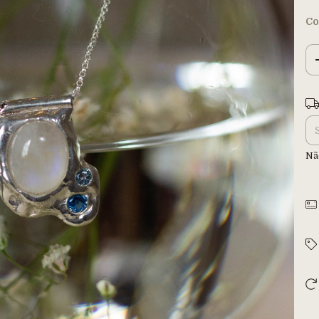
Co
Ent
Nã