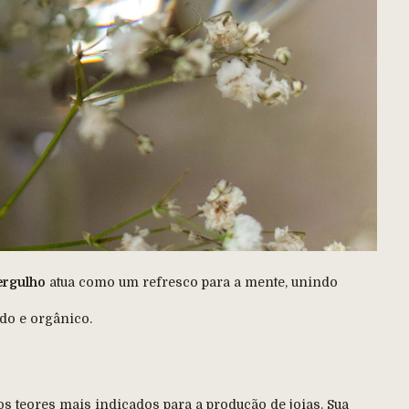
rgulho
atua como um refresco para a mente, unindo
do e orgânico.
s teores mais indicados para a produção de joias. Sua