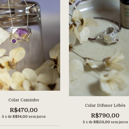
Colar Caminho
Colar Difusor Lébês
R$470,00
R$790,00
5
x de
R$94,00
sem juros
5
x de
R$158,00
sem juros