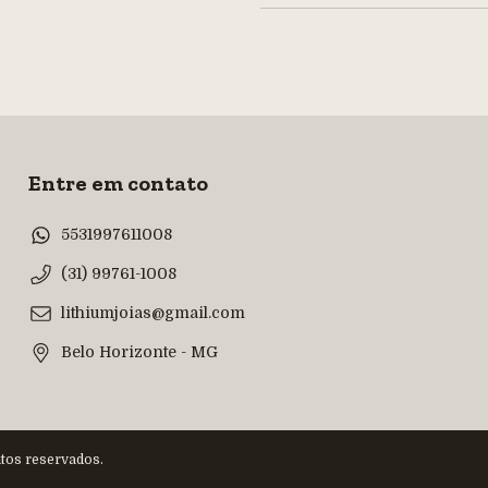
Entre em contato
5531997611008
(31) 99761-1008
lithiumjoias@gmail.com
Belo Horizonte - MG
tos reservados.