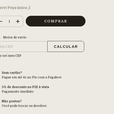
rre! Peça única ;)
regas para o CEP:
ALTERAR CEP
Meios de envio
CALCULAR
o sei meu CEP
Sem cartão?
Pague em até 4x no Pix com a Pagaleve
5% de desconto no PIX à vista
Pagamento imediato
Não gostou?
Você pode trocar ou devolver.