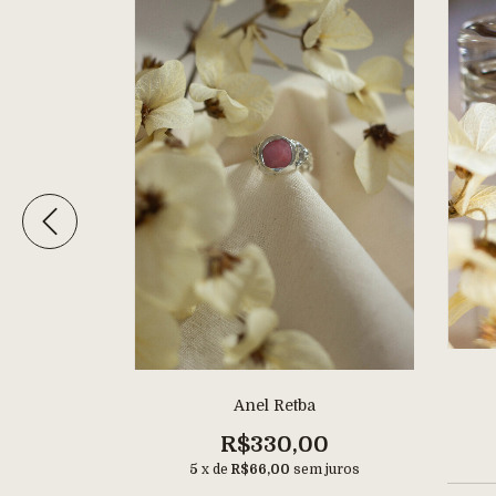
nça
Anel Retba
00
R$330,00
m juros
5
x de
R$66,00
sem juros