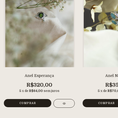
Anel Esperança
Anel N
R$320,00
R$35
5
x de
R$64,00
sem juros
5
x de
R$70,