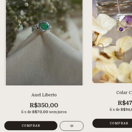
Colar 
Anel Liberto
R$47
R$350,00
5
x de
R$94,
5
x de
R$70,00
sem juros