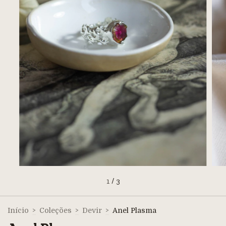
1
/
3
Início
>
Coleções
>
Devir
>
Anel Plasma