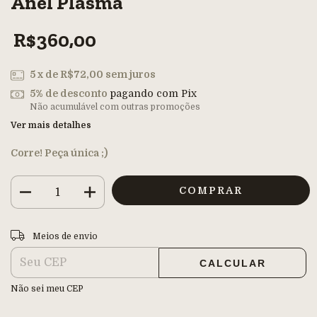
Anel Plasma
R$360,00
5
x de
R$72,00
sem juros
5% de desconto
pagando com Pix
Não acumulável com outras promoções
Ver mais detalhes
Corre! Peça única ;)
Entregas para o CEP:
ALTERAR CEP
Meios de envio
CALCULAR
Não sei meu CEP